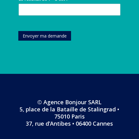
n
e
e
p
a
d
t
v
r
i
e
é
o
i
l
*
l
t
s
*
é
r
e
p
e
*
Envoyer ma demande
h
é
o
v
n
é
e
n
*
e
m
e
n
t
*
© Agence Bonjour SARL
5, place de la Bataille de Stalingrad •
75010 Paris
37, rue d’Antibes • 06400 Cannes