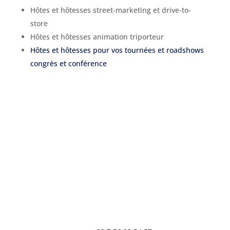
Hôtes et hôtesses street-marketing et drive-to-
store
Hôtes et hôtesses animation triporteur
Hôtes et hôtesses pour vos tournées et roadshows
congrès et conférence
© Agence Bonjour SARL
5, place de la Bataille de Stalingrad • 75010 Paris
37, rue d’Antibes • 06400 Cannes
info@agencebonjour.fr