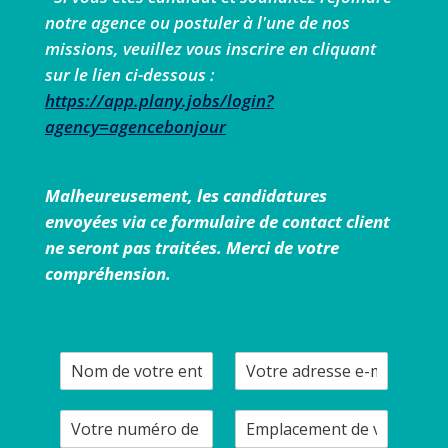
notre agence ou postuler à l'une de nos
missions, veuillez vous inscrire en cliquant
sur le lien ci-dessous :
https://app.plany.jobs/login?
agency=agencebonjour
Malheureusement, les candidatures
envoyées via ce formulaire de contact client
ne seront pas traitées. Merci de votre
compréhension.
N
V
o
o
m
t
V
E
d
r
o
m
e
e