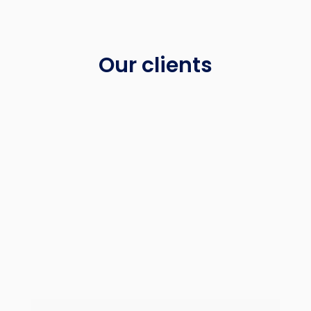
e
n
t
*
Our clients