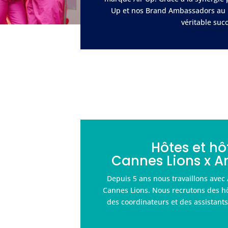
Up et nos Brand Ambassadors au M
véritable succ
Hôtes et hô
Cannes Lions x 
Depuis 5 ans nous travaillons avec
Cannes Lions. Nous recrutons des hô
des coordinateurs et des assistant