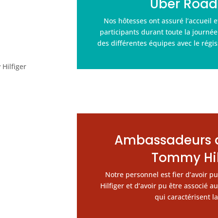
Uber Roa
Nos hôtesses ont assuré l’accueil
participants durant toute la journée
des différentes équipes avec le régi
Ambassadeurs 
Tommy Hil
Notre personnel est fier d’avoir 
Hilfiger et d’avoir pu être associé 
qui caractérisent 