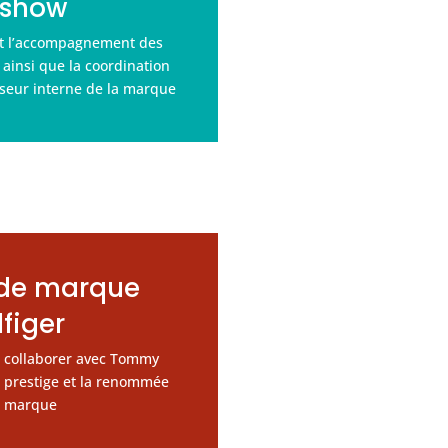
dshow
 et l’accompagnement des
 ainsi que la coordination
sseur interne de la marque
de marque
figer
pu collaborer avec Tommy
au prestige et la renommée
la marque