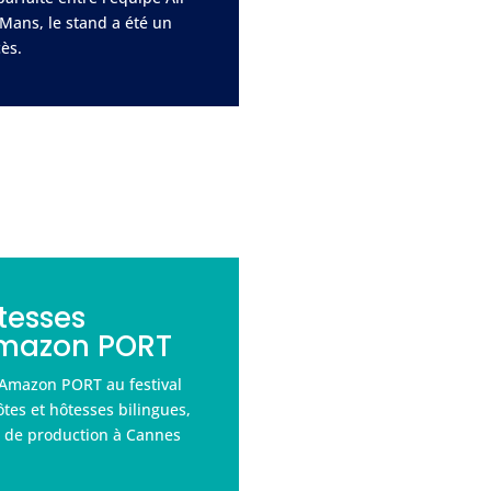
ans, le stand a été un
ès.
tesses
Amazon PORT
 Amazon PORT au festival
tes et hôtesses bilingues,
s de production à Cannes