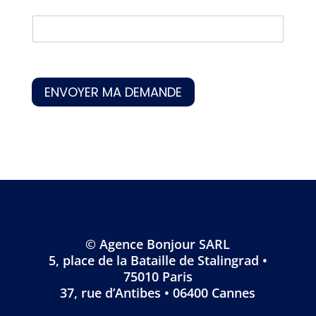
a
d
d
e
m
Combien font 4 + 4 ?
n
e
e
p
a
d
t
v
r
i
e
é
o
i
l
*
l
t
s
*
é
r
e
p
e
*
ENVOYER MA DEMANDE
h
é
o
v
n
é
e
n
*
e
m
e
n
t
*
© Agence Bonjour SARL
5, place de la Bataille de Stalingrad •
75010 Paris
37, rue d’Antibes • 06400 Cannes